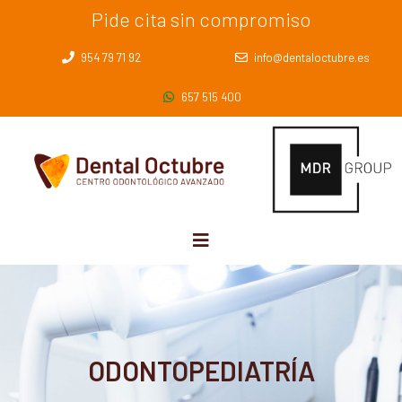
Pide cita sin compromiso
954 79 71 92
info@dentaloctubre.es
657 515 400
ODONTOPEDIATRÍA